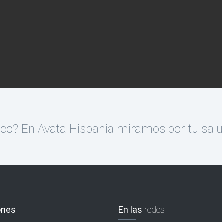
fico? En Avata Hispania miramos por tu salu
ones
En las
redes