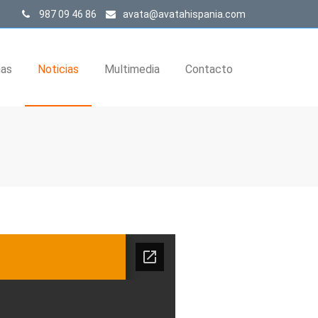
987 09 46 86
avata@avatahispania.com
nas
Noticias
Multimedia
Contacto